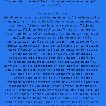
löschen oder die Veröffentlichung zeitweise oder endgültig 
einzustellen.
Verweise und Links
Bei direkten oder indirekten Verweisen auf fremde Webseiten 
("Hyperlinks"), die außerhalb des Verantwortungsbereiches 
des Autors liegen, würde eine Haftungsverpflichtung 
ausschließlich in dem Fall in Kraft treten, in dem der 
Autor von den Inhalten Kenntnis hat und es ihm technisch 
möglich und zumutbar wäre, die Nutzung im Falle 
rechtswidriger Inhalte zu verhindern. Der Autor erklärt 
hiermit ausdrücklich, dass zum Zeitpunkt der Linksetzung 
keine illegalen Inhalte auf den zu verlinkenden Seiten 
erkennbar waren. Auf die aktuelle und zukünftige 
Gestaltung, die Inhalte oder die Urheber- schaft der 
verlinkten/verknüpften Seiten hat der Autor keinerlei 
Einfluss. Deshalb distanziert er sich hiermit ausdrücklich 
von allen Inhalten aller verlinkten /verknüpften Seiten, 
die nach der Link- setzung verändert wurden. Diese 
Feststellung gilt für alle innerhalb des eigenen 
Internetangebotes gesetzten Links und Verweise sowie für 
Fremdeinträge in vom Autor eingerichteten Gästebüchern, 
Diskus- sionsforen, Linkverzeichnissen, Mailinglisten und 
in allen anderen Formen von Datenbanken, auf deren Inhalt 
externe Schreibzugriffe möglich sind. Für illegale, 
fehlerhafte oder unvollständige Inhalte und insbesondere 