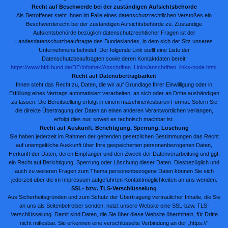
Recht auf Beschwerde bei der zuständigen Aufsichtsbehörde
Als Betroffener steht Ihnen im Falle eines datenschutzrechtlichen Verstoßes ein
Beschwerderecht bei der zuständigen Aufsichtsbehörde zu. Zuständige
Aufsichtsbehörde bezüglich datenschutzrechtlicher Fragen ist der
Landesdatenschutzbeauftragte des Bundeslandes, in dem sich der Sitz unseres
Unternehmens befindet. Der folgende Link stellt eine Liste der
Datenschutzbeauftragten sowie deren Kontaktdaten bereit:
https://www.bfdi.bund.de/DE/Infothek/Anschriften_Links/anschriften_links-node.html
.
Recht auf Datenübertragbarkeit
Ihnen steht das Recht zu, Daten, die wir auf Grundlage Ihrer Einwilligung oder in
Erfüllung eines Vertrags automatisiert verarbeiten, an sich oder an Dritte aushändigen
zu lassen. Die Bereitstellung erfolgt in einem maschinenlesbaren Format. Sofern Sie
die direkte Übertragung der Daten an einen anderen Verantwortlichen verlangen,
erfolgt dies nur, soweit es technisch machbar ist.
Recht auf Auskunft, Berichtigung, Sperrung, Löschung
Sie haben jederzeit im Rahmen der geltenden gesetzlichen Bestimmungen das Recht
auf unentgeltliche Auskunft über Ihre gespeicherten personenbezogenen Daten,
Herkunft der Daten, deren Empfänger und den Zweck der Datenverarbeitung und ggf.
ein Recht auf Berichtigung, Sperrung oder Löschung dieser Daten. Diesbezüglich und
auch zu weiteren Fragen zum Thema personenbezogene Daten können Sie sich
jederzeit über die im Impressum aufgeführten Kontaktmöglichkeiten an uns wenden.
SSL- bzw. TLS-Verschlüsselung
Aus Sicherheitsgründen und zum Schutz der Übertragung vertraulicher Inhalte, die Sie
an uns als Seitenbetreiber senden, nutzt unsere Website eine SSL-bzw. TLS-
Verschlüsselung. Damit sind Daten, die Sie über diese Website übermitteln, für Dritte
nicht mitlesbar. Sie erkennen eine verschlüsselte Verbindung an der „https://“