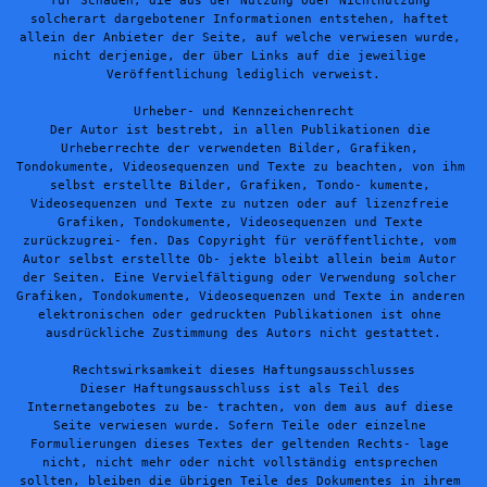
für Schäden, die aus der Nutzung oder Nichtnutzung 
solcherart dargebotener Informationen entstehen, haftet 
allein der Anbieter der Seite, auf welche verwiesen wurde, 
nicht derjenige, der über Links auf die jeweilige 
Veröffentlichung lediglich verweist.

Urheber- und Kennzeichenrecht

Der Autor ist bestrebt, in allen Publikationen die 
Urheberrechte der verwendeten Bilder, Grafiken, 
Tondokumente, Videosequenzen und Texte zu beachten, von ihm 
selbst erstellte Bilder, Grafiken, Tondo- kumente, 
Videosequenzen und Texte zu nutzen oder auf lizenzfreie 
Grafiken, Tondokumente, Videosequenzen und Texte 
zurückzugrei- fen. Das Copyright für veröffentlichte, vom 
Autor selbst erstellte Ob- jekte bleibt allein beim Autor 
der Seiten. Eine Vervielfältigung oder Verwendung solcher 
Grafiken, Tondokumente, Videosequenzen und Texte in anderen 
elektronischen oder gedruckten Publikationen ist ohne 
ausdrückliche Zustimmung des Autors nicht gestattet.

Rechtswirksamkeit dieses Haftungsausschlusses
Dieser Haftungsausschluss ist als Teil des 
Internetangebotes zu be- trachten, von dem aus auf diese 
Seite verwiesen wurde. Sofern Teile oder einzelne 
Formulierungen dieses Textes der geltenden Rechts- lage 
nicht, nicht mehr oder nicht vollständig entsprechen 
sollten, bleiben die übrigen Teile des Dokumentes in ihrem 