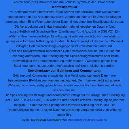
Adresszeile Ihres Browsers und am Schloss-Symbol in der Browserzeile.
Kontaktformular
Per Kontaktformular übermittelte Daten werden einschließlich Ihrer Kontaktdaten
gespeichert, um Ihre Anfrage bearbeiten zu können oder um für Anschlussfragen
bereitzustehen. Eine Weitergabe dieser Daten findet ohne Ihre Einwilligung nicht statt.
Die Verarbeitung der in das Kontaktformular eingegebenen Daten erfolgt
ausschließlich auf Grundlage Ihrer Einwilligung (Art. 6 Abs. 1 lit. a DSGVO). Ein
Widerruf Ihrer bereits erteilten Einwilligung ist jederzeit möglich. Für den Widerruf
genügt eine formlose Mitteilung per E-Mail. Die Rechtmäßigkeit der bis zum Widerruf
erfolgten Datenverarbeitungsvorgänge bleibt vom Widerruf unberührt.
Über das Kontaktformular übermittelte Daten verbleiben bei uns, bis Sie uns zur
Löschung auffordern, Ihre Einwilligung zur Speicherung widerrufen oder keine
Notwendigkeit der Datenspeicherung mehr besteht. Zwingende gesetzliche
Bestimmungen - insbesondere Aufbewahrungsfristen - bleiben unberührt.
Speicherdauer von Beiträgen und Kommentaren
Beiträge und Kommentare sowie damit in Verbindung stehende Daten, wie
beispielsweise IP-Adressen, werden gespeichert. Der Inhalt verbleibt auf unserer
Website, bis er vollständig gelöscht wurde oder aus rechtlichen Gründen gelöscht
werden musste.
Die Speicherung der Beiträge und Kommentare erfolgt auf Grundlage Ihrer Einwilligung
(Art. 6 Abs. 1 lit. a DSGVO). Ein Widerruf Ihrer bereits erteilten Einwilligung ist jederzeit
möglich. Für den Widerruf genügt eine formlose Mitteilung per E-Mail. Die
Rechtmäßigkeit bereits erfolgter Datenverarbeitungsvorgänge bleibt vom Widerruf
unberührt.
Quelle: Datenschutz-Konfigurator von
mein-datenschutzbeauftragter.de